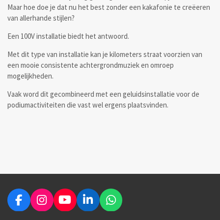
Maar hoe doe je dat nu het best zonder een kakafonie te creëeren
van allerhande stijlen?
Een 100V installatie biedt het antwoord.
Met dit type van installatie kan je kilometers straat voorzien van
een mooie consistente achtergrondmuziek en omroep
mogelijkheden.
Vaak word dit gecombineerd met een geluidsinstallatie voor de
podiumactiviteiten die vast wel ergens plaatsvinden.
F
I
Y
L
W
a
n
o
i
h
© 2023 JD-Producties -
Algemene voorwaarden